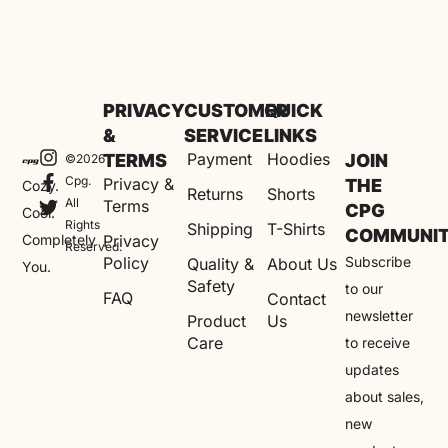
PRIVACY
CUSTOMER
QUICK
&
SERVICE
LINKS
Payment
Hoodies
TERMS
JOIN
©2026
Cpg.
Privacy &
THE
Cozy.
Returns
Shorts
All
Terms
CPG
Cool.
Rights
Shipping
T-Shirts
COMMUNI
Completely
Privacy
Reserved.
Policy
Subscribe
Quality &
About Us
You.
Safety
to our
FAQ
Contact
newsletter
Product
Us
Care
to receive
updates
about sales,
new